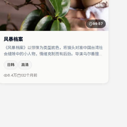
99:57
风暴档案
《风暴档案》以惊悚为类型底色，将镜头对准中国台湾社
会缝隙中的小人物，情绪克制而有后劲。导演乌尔善擅长
群戏与空间压迫感，本片在视听语言上与题材形成互文。
日韩
高清
雷佳音在片中承担叙事驱动，杨幂、金高银分别提供反差
与喜剧/悬疑调剂（视场次而定）。节奏紧凑、反转有
8.4万
132个月前
度，值得列入片单。