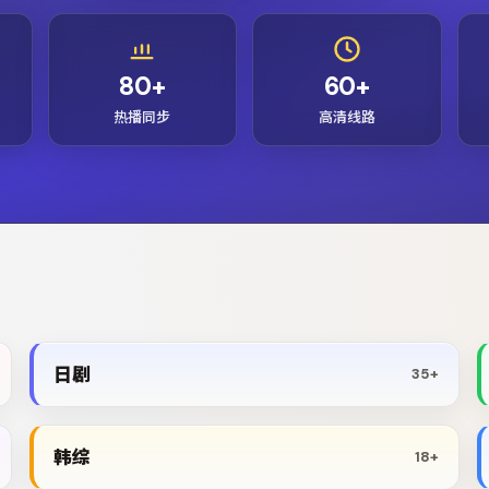
80+
60+
热播同步
高清线路
日剧
35+
韩综
18+