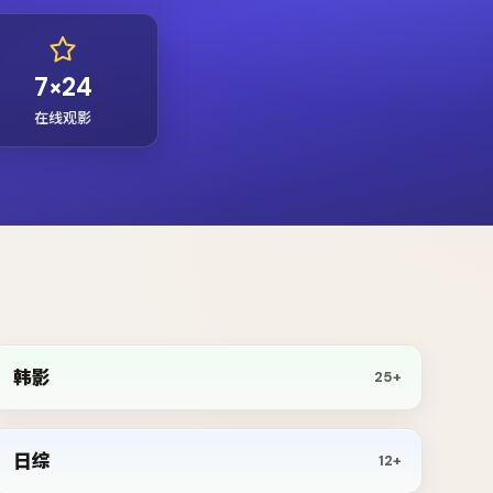
7×24
在线观影
韩影
25+
日综
12+