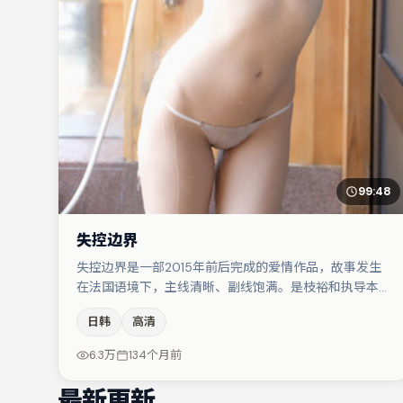
99:48
失控边界
失控边界是一部2015年前后完成的爱情作品，故事发生
在法国语境下，主线清晰、副线饱满。是枝裕和执导本
片，在场面调度与表演节奏上保持一贯作者性，关键场次
日韩
高清
留白得当。主演阵容包括桂纶镁、河正宇、秦海璐等，角
色动机前后呼应，适合喜欢抠台词与伏笔的观众。节奏紧
6.3万
134个月前
凑、反转有度，值得列入片单。
最新更新