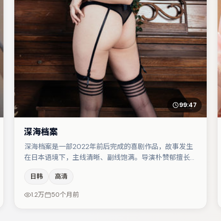
99:47
深海档案
深海档案是一部2022年前后完成的喜剧作品，故事发生
在日本语境下，主线清晰、副线饱满。导演朴赞郁擅长群
戏与空间压迫感，本片在视听语言上与题材形成互文。木
日韩
高清
村拓哉在片中承担叙事驱动，张子枫、朱一龙分别提供反
差与喜剧/悬疑调剂（视场次而定）。节奏紧凑、反转有
1.2万
50个月前
度，值得列入片单。