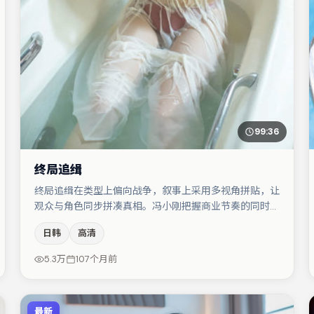
99:36
终局追缉
终局追缉在类型上偏向战争，叙事上采用多视角拼贴，让
观众与角色同步拼凑真相。冯小刚把握商业节奏的同时保
留人物弧光，高潮戏信息密度高但不显凌乱。赵丽颖在片
日韩
高清
中承担叙事驱动，汤唯、雷佳音分别提供反差与喜剧/悬
疑调剂（视场次而定）。若你偏爱强类型与清晰主线，这
5.3万
107个月前
部作品值得关注。
最新