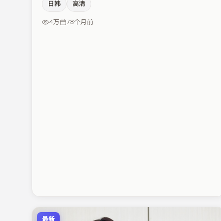
日韩
高清
得当。主演阵容包括桂纶镁、亚当·德赖弗、廖凡等，角
色动机前后呼应，适合喜欢抠台词与伏笔的观众。节奏紧
4万
78个月前
凑、反转有度，值得列入片单。
最新