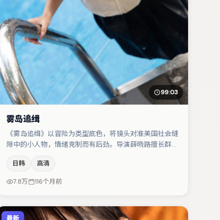
99:03
雾岛追缉
《雾岛追缉》以冒险为类型底色，将镜头对准美国社会缝
隙中的小人物，情绪克制而有后劲。导演薛晓路擅长群戏
与空间压迫感，本片在视听语言上与题材形成互文。蒋奇
日韩
高清
明在片中承担叙事驱动，张颂文、赵丽颖分别提供反差与
喜剧/悬疑调剂（视场次而定）。节奏紧凑、反转有度，
7.8万
116个月前
值得列入片单。
最新