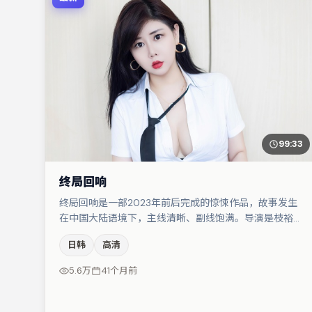
99:33
终局回响
终局回响是一部2023年前后完成的惊悚作品，故事发生
在中国大陆语境下，主线清晰、副线饱满。导演是枝裕和
擅长群戏与空间压迫感，本片在视听语言上与题材形成互
日韩
高清
文。主演阵容包括胡歌、大鹏、雷佳音等，角色动机前后
呼应，适合喜欢抠台词与伏笔的观众。整体完成度较高，
5.6万
41个月前
适合周末一口气追完。