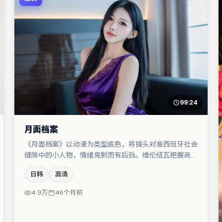
99:24
月面档案
《月面档案》以动漫为类型底色，将镜头对准西班牙社会
缝隙中的小人物，情绪克制而有后劲。维伦纽瓦把握商业
节奏的同时保留人物弧光，高潮戏信息密度高但不显凌
日韩
高清
乱。张子枫在片中承担叙事驱动，张颂文、梁朝伟分别提
供反差与喜剧/悬疑调剂（视场次而定）。节奏紧凑、反
4.9万
46个月前
转有度，值得列入片单。