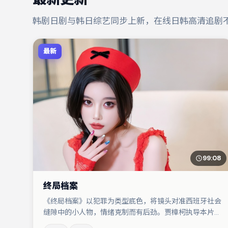
韩剧日剧与韩日综艺同步上新，在线日韩高清追剧
最新
99:08
终局档案
《终局档案》以犯罪为类型底色，将镜头对准西班牙社会
缝隙中的小人物，情绪克制而有后劲。贾樟柯执导本片，
在场面调度与表演节奏上保持一贯作者性，关键场次留白