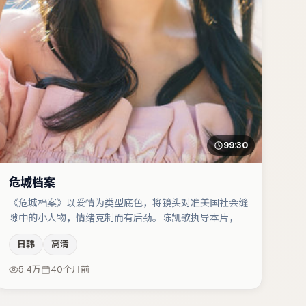
99:30
危城档案
《危城档案》以爱情为类型底色，将镜头对准美国社会缝
隙中的小人物，情绪克制而有后劲。陈凯歌执导本片，在
场面调度与表演节奏上保持一贯作者性，关键场次留白得
日韩
高清
当。亚当·德赖弗与大鹏的对手戏构成全片情感锚点，孔
刘则以细节塑造推动谜题层层揭开。节奏紧凑、反转有
5.4万
40个月前
度，值得列入片单。