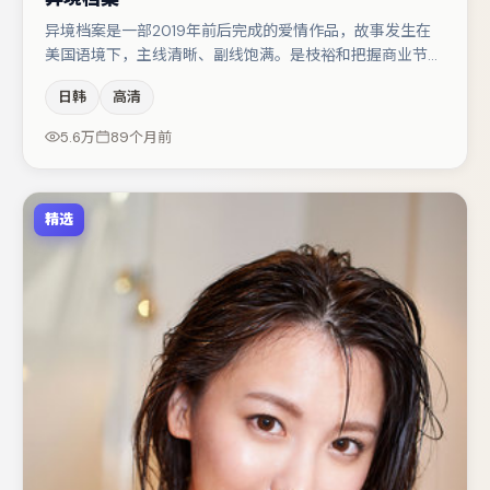
异境档案是一部2019年前后完成的爱情作品，故事发生在
美国语境下，主线清晰、副线饱满。是枝裕和把握商业节奏
的同时保留人物弧光，高潮戏信息密度高但不显凌乱。主演
日韩
高清
阵容包括木村拓哉、大鹏、王千源等，角色动机前后呼应，
适合喜欢抠台词与伏笔的观众。整体完成度较高，适合周末
5.6万
89个月前
一口气追完。
精选