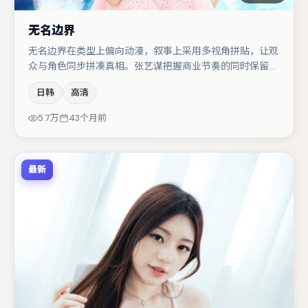
无名边界
无名边界在类型上偏向动漫，叙事上采用多视角拼贴，让观
众与角色同步拼凑真相。张艺谋把握商业节奏的同时保留人
物弧光，高潮戏信息密度高但不显凌乱。主演阵容包括段奕
日韩
高清
宏、弗洛伦丝·皮尤、大鹏等，角色动机前后呼应，适合喜
欢抠台词与伏笔的观众。整体完成度较高，适合周末一口气
5.7万
43个月前
追完。
最新