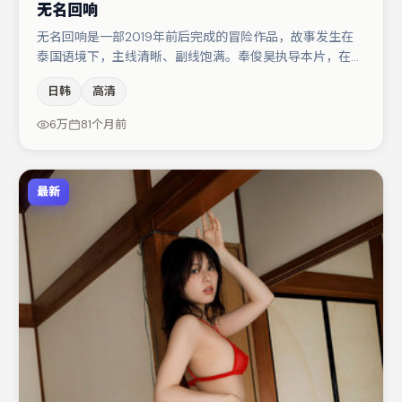
无名回响
无名回响是一部2019年前后完成的冒险作品，故事发生在
泰国语境下，主线清晰、副线饱满。奉俊昊执导本片，在场
面调度与表演节奏上保持一贯作者性，关键场次留白得当。
日韩
高清
主演阵容包括张译、大鹏、王景春等，角色动机前后呼应，
适合喜欢抠台词与伏笔的观众。若你偏爱强类型与清晰主
6万
81个月前
线，这部作品值得关注。
最新