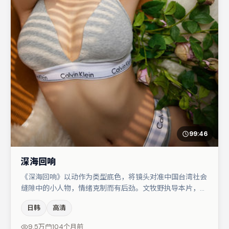
99:46
深海回响
《深海回响》以动作为类型底色，将镜头对准中国台湾社会
缝隙中的小人物，情绪克制而有后劲。文牧野执导本片，在
场面调度与表演节奏上保持一贯作者性，关键场次留白得
日韩
高清
当。主演阵容包括张颂文、菅田将晖、杨幂等，角色动机前
后呼应，适合喜欢抠台词与伏笔的观众。节奏紧凑、反转有
9.5万
104个月前