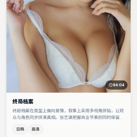
94:04
终局档案
终局档案在类型上偏向爱情，叙事上采用多视角拼贴，让观
众与角色同步拼凑真相。张艺谋把握商业节奏的同时保留人
物弧光，高潮戏信息密度高但不显凌乱。秦海璐在片中承担
日韩
高清
叙事驱动，大鹏、沈腾分别提供反差与喜剧/悬疑调剂（视