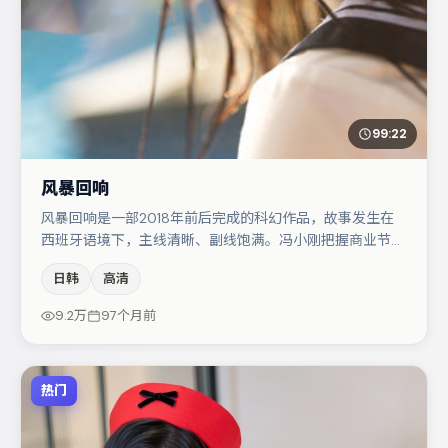
99:22
风暴回响
风暴回响是一部2018年前后完成的科幻作品，故事发生在
西班牙语境下，主线清晰、副线饱满。冯小刚把握商业节奏
的同时保留人物弧光，高潮戏信息密度高但不显凌乱。张子
日韩
高清
枫与王景春的对手戏构成全片情感锚点，易烊千玺则以细节
塑造推动谜题层层揭开。若你偏爱强类型与清晰主线，这部
9.2万
97个月前
作品值得关注。
热门