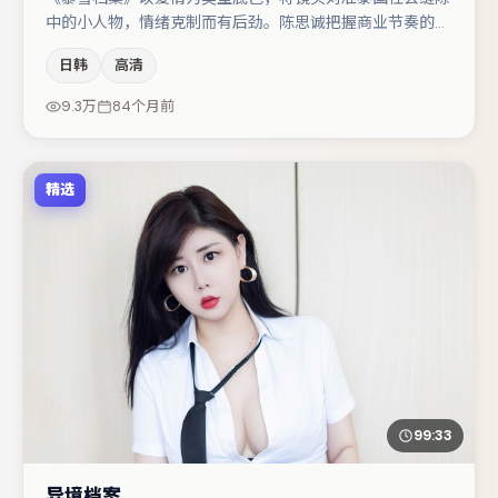
中的小人物，情绪克制而有后劲。陈思诚把握商业节奏的同
时保留人物弧光，高潮戏信息密度高但不显凌乱。马丽在片
日韩
高清
中承担叙事驱动，张颂文、文淇分别提供反差与喜剧/悬疑
调剂（视场次而定）。整体完成度较高，适合周末一口气追
9.3万
84个月前
完。
精选
99:33
异境档案