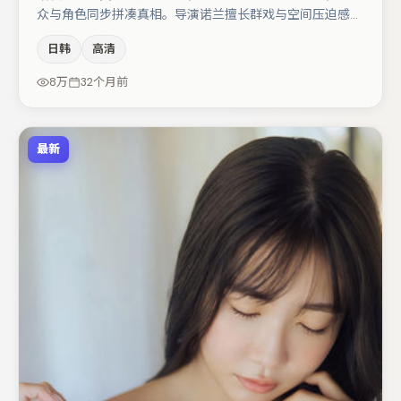
众与角色同步拼凑真相。导演诺兰擅长群戏与空间压迫感，
本片在视听语言上与题材形成互文。周冬雨在片中承担叙事
日韩
高清
驱动，木村拓哉、裴斗娜分别提供反差与喜剧/悬疑调剂
（视场次而定）。节奏紧凑、反转有度，值得列入片单。
8万
32个月前
最新