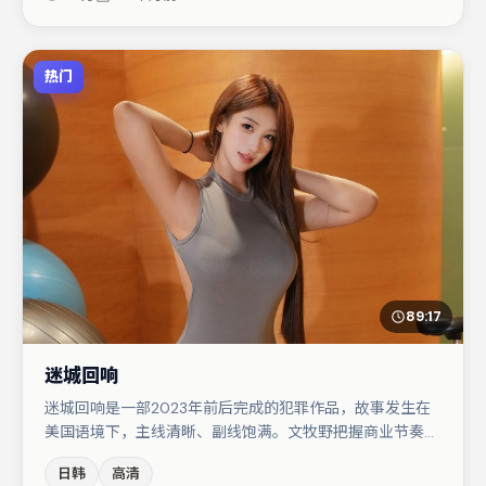
度，值得列入片单。
热门
89:17
迷城回响
迷城回响是一部2023年前后完成的犯罪作品，故事发生在
美国语境下，主线清晰、副线饱满。文牧野把握商业节奏的
同时保留人物弧光，高潮戏信息密度高但不显凌乱。白宇在
日韩
高清
片中承担叙事驱动，胡歌、朱一龙分别提供反差与喜剧/悬