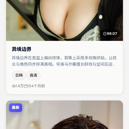
99:07
异境边界
异境边界在类型上偏向惊悚，叙事上采用多视角拼贴，让观
众与角色同步拼凑真相。导演乌尔善擅长群戏与空间压迫
感，本片在视听语言上与题材形成互文。于和伟与宋佳的对
日韩
高清
手戏构成全片情感锚点，沈腾则以细节塑造推动谜题层层揭
开。节奏紧凑、反转有度，值得列入片单。
1.6万
134个月前
最新