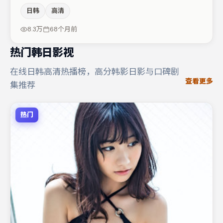
时保留人物弧光，高潮戏信息密度高但不显凌乱。白宇在片
日韩
高清
中承担叙事驱动，段奕宏、蒋奇明分别提供反差与喜剧/悬
疑调剂（视场次而定）。若你偏爱强类型与清晰主线，这部
8.3万
68个月前
作品值得关注。
热门韩日影视
在线日韩高清热播榜，高分韩影日影与口碑剧
查看更多
集推荐
热门