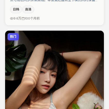
众与角色同步拼凑真相。奉俊昊把握商业节奏的同时保留人
物弧光，高潮戏信息密度高但不显凌乱。主演阵容包括弗洛
日韩
高清
伦丝·皮尤、张译、大鹏等，角色动机前后呼应，适合喜欢
抠台词与伏笔的观众。整体完成度较高，适合周末一口气追
9.6万
100个月前
完。
热门