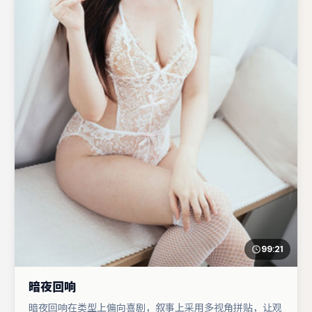
99:21
暗夜回响
暗夜回响在类型上偏向喜剧，叙事上采用多视角拼贴，让观