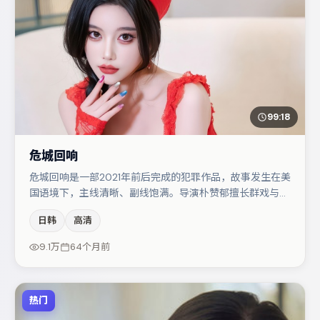
99:18
危城回响
危城回响是一部2021年前后完成的犯罪作品，故事发生在美
国语境下，主线清晰、副线饱满。导演朴赞郁擅长群戏与空
间压迫感，本片在视听语言上与题材形成互文。大鹏与任素
日韩
高清
汐的对手戏构成全片情感锚点，汤唯则以细节塑造推动谜题
层层揭开。若你偏爱强类型与清晰主线，这部作品值得关
9.1万
64个月前
注。
热门