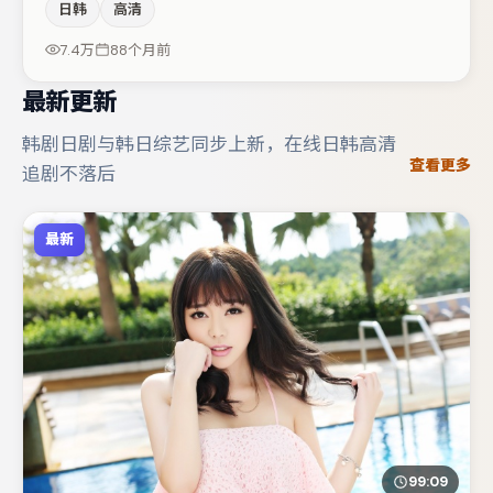
日韩
高清
与沈腾的对手戏构成全片情感锚点，裴斗娜则以细节塑造推
动谜题层层揭开。整体完成度较高，适合周末一口气追完。
7.4万
88个月前
最新更新
韩剧日剧与韩日综艺同步上新，在线日韩高清
查看更多
追剧不落后
最新
99:09