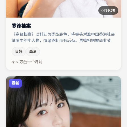
99:38
寒锋档案
《寒锋档案》以科幻为类型底色，将镜头对准中国香港社会
缝隙中的小人物，情绪克制而有后劲。贾樟柯把握商业节奏
的同时保留人物弧光，高潮戏信息密度高但不显凌乱。小松
日韩
高清
菜奈与杨幂的对手戏构成全片情感锚点，汤唯则以细节塑造
推动谜题层层揭开。若你偏爱强类型与清晰主线，这部作品
6.1万
22个月前
值得关注。
最新