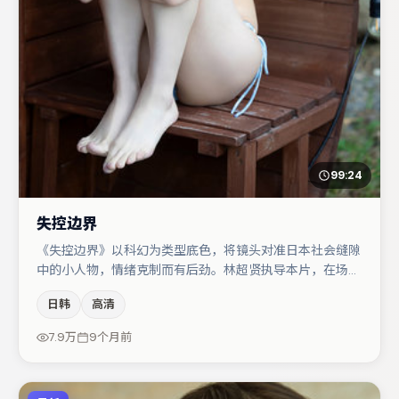
99:24
失控边界
《失控边界》以科幻为类型底色，将镜头对准日本社会缝隙
中的小人物，情绪克制而有后劲。林超贤执导本片，在场面
调度与表演节奏上保持一贯作者性，关键场次留白得当。木
日韩
高清
村拓哉与胡歌的对手戏构成全片情感锚点，黄渤则以细节塑
造推动谜题层层揭开。整体完成度较高，适合周末一口气追
7.9万
9个月前
完。