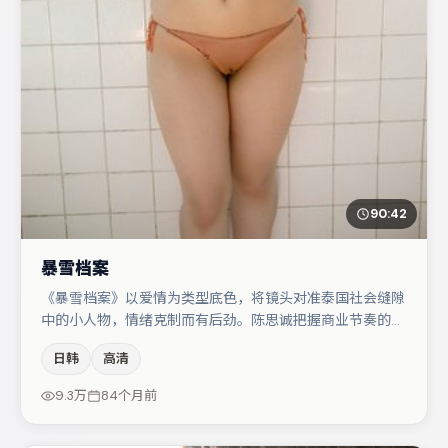
90:42
暴雪档案
《暴雪档案》以爱情为类型底色，将镜头对准泰国社会缝隙
中的小人物，情绪克制而有后劲。陈思诚把握商业节奏的同
时保留人物弧光，高潮戏信息密度高但不显凌乱。马丽在片
日韩
高清
中承担叙事驱动，张颂文、文淇分别提供反差与喜剧/悬疑
调剂（视场次而定）。整体完成度较高，适合周末一口气追
9.3万
84个月前
完。